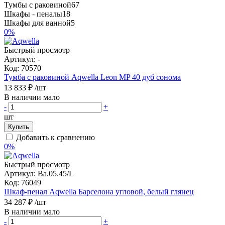
Тумбы с раковиной
67
Шкафы - пеналы
18
Шкафы для ванной
5
0%
Быстрый просмотр
Артикул:
-
Код:
70570
Тумба с раковиной Aqwella Leon MP 40 дуб сонома
13 833 ₽
/шт
В наличии мало
-
+
шт
Купить
Добавить к сравнению
0%
Быстрый просмотр
Артикул:
Ba.05.45/L
Код:
76049
Шкаф-пенал Aqwella Барселона угловой, белый глянец
34 287 ₽
/шт
В наличии мало
-
+