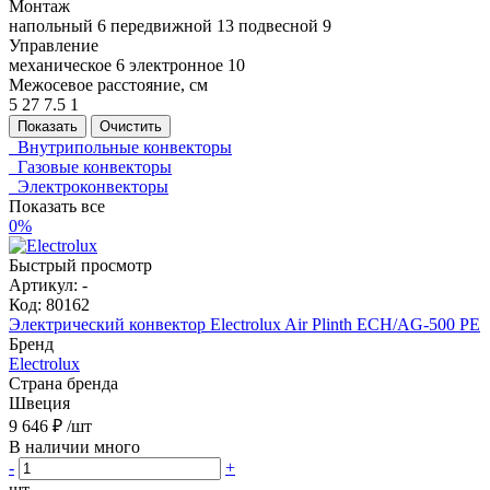
Монтаж
напольный
6
передвижной
13
подвесной
9
Управление
механическое
6
электронное
10
Межосевое расстояние, см
5
27
7.5
1
Показать
Очистить
Внутрипольные конвекторы
Газовые конвекторы
Электроконвекторы
Показать все
0%
Быстрый просмотр
Артикул:
-
Код:
80162
Электрический конвектор Electrolux Air Plinth ECH/AG-500 PE
Бренд
Electrolux
Страна бренда
Швеция
9 646 ₽
/шт
В наличии много
-
+
шт