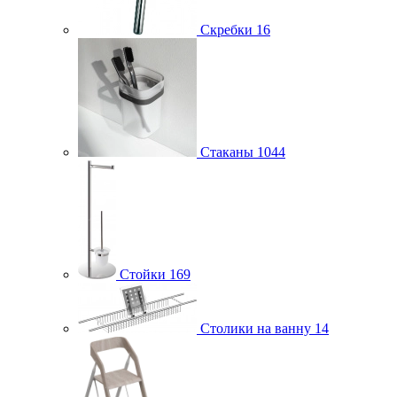
Скребки
16
Стаканы
1044
Стойки
169
Столики на ванну
14