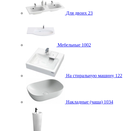
Для двоих
23
Мебельные
1002
На стиральную машину
122
Накладные (чаша)
1034