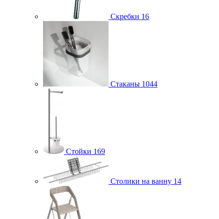
Скребки
16
Стаканы
1044
Стойки
169
Столики на ванну
14