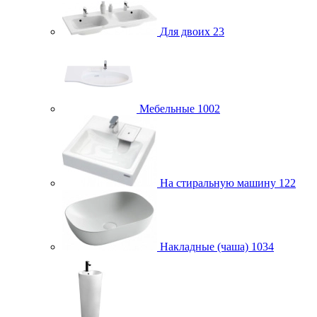
Для двоих
23
Мебельные
1002
На стиральную машину
122
Накладные (чаша)
1034