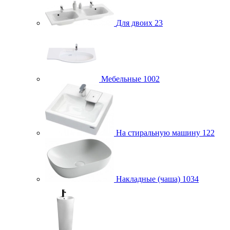
Для двоих
23
Мебельные
1002
На стиральную машину
122
Накладные (чаша)
1034