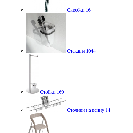
Скребки
16
Стаканы
1044
Стойки
169
Столики на ванну
14