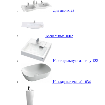
Для двоих
23
Мебельные
1002
На стиральную машину
122
Накладные (чаша)
1034