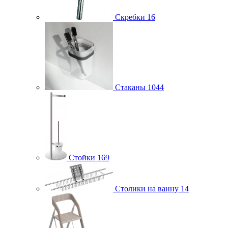
Скребки
16
Стаканы
1044
Стойки
169
Столики на ванну
14