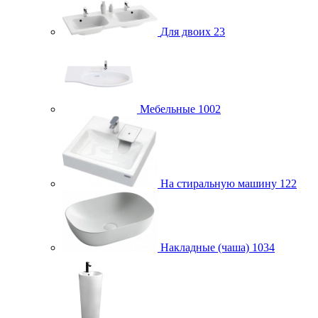
Для двоих
23
Мебельные
1002
На стиральную машину
122
Накладные (чаша)
1034