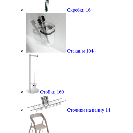
Скребки
16
Стаканы
1044
Стойки
169
Столики на ванну
14