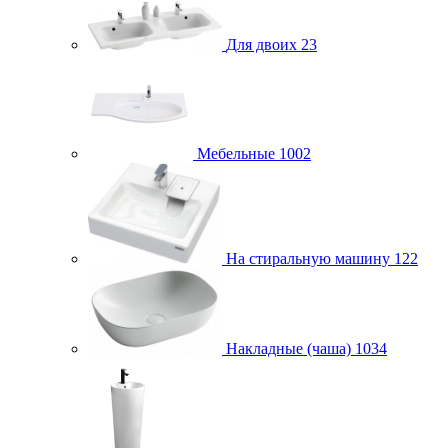
Для двоих
23
Мебельные
1002
На стиральную машину
122
Накладные (чаша)
1034