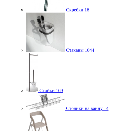
Скребки
16
Стаканы
1044
Стойки
169
Столики на ванну
14