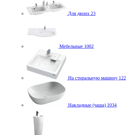
Для двоих
23
Мебельные
1002
На стиральную машину
122
Накладные (чаша)
1034