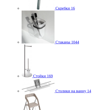
Скребки
16
Стаканы
1044
Стойки
169
Столики на ванну
14