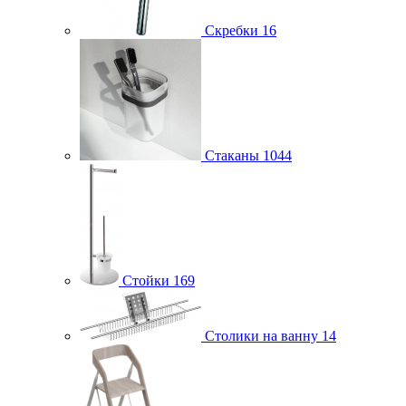
Скребки
16
Стаканы
1044
Стойки
169
Столики на ванну
14