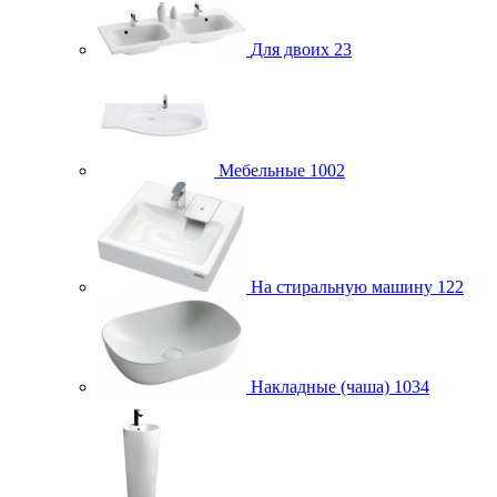
Для двоих
23
Мебельные
1002
На стиральную машину
122
Накладные (чаша)
1034