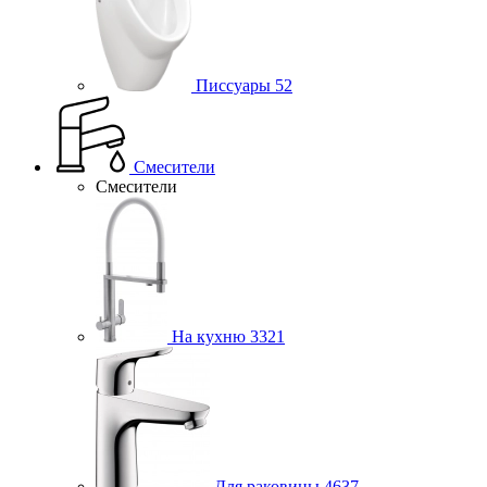
Писсуары
52
Смесители
Смесители
На кухню
3321
Для раковины
4637