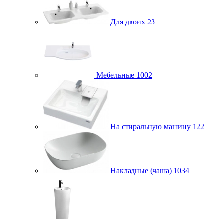
Для двоих
23
Мебельные
1002
На стиральную машину
122
Накладные (чаша)
1034