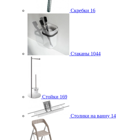
Скребки
16
Стаканы
1044
Стойки
169
Столики на ванну
14