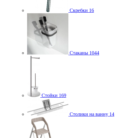
Скребки
16
Стаканы
1044
Стойки
169
Столики на ванну
14