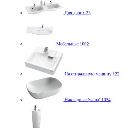
Для двоих
23
Мебельные
1002
На стиральную машину
122
Накладные (чаша)
1034