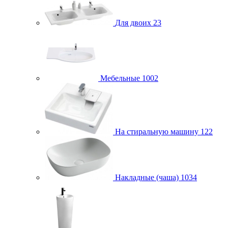
Для двоих
23
Мебельные
1002
На стиральную машину
122
Накладные (чаша)
1034