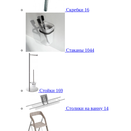
Скребки
16
Стаканы
1044
Стойки
169
Столики на ванну
14