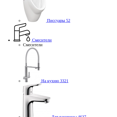
Писсуары
52
Смесители
Смесители
На кухню
3321
Для раковины
4637