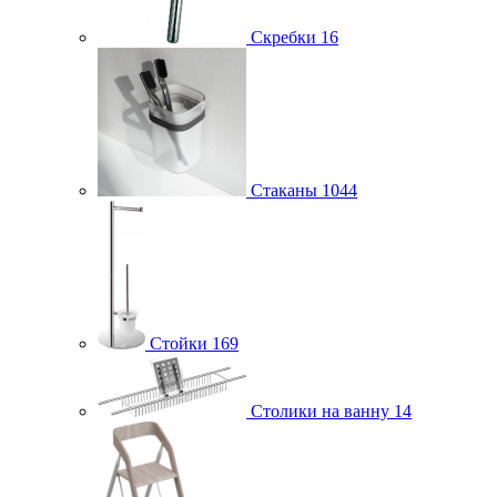
Скребки
16
Стаканы
1044
Стойки
169
Столики на ванну
14