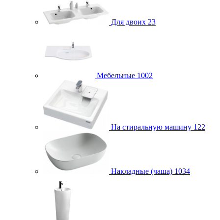
Для двоих
23
Мебельные
1002
На стиральную машину
122
Накладные (чаша)
1034