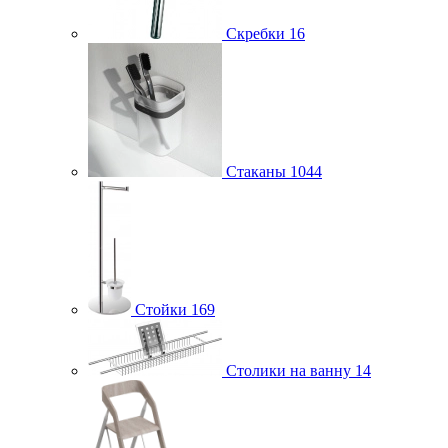
Скребки
16
Стаканы
1044
Стойки
169
Столики на ванну
14