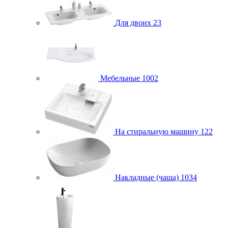
Для двоих
23
Мебельные
1002
На стиральную машину
122
Накладные (чаша)
1034