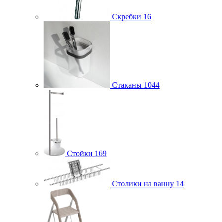
Скребки
16
Стаканы
1044
Стойки
169
Столики на ванну
14