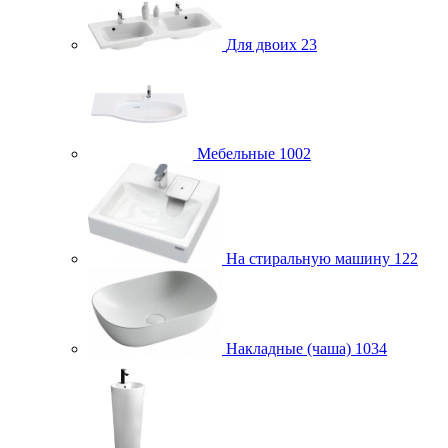
Для двоих
23
Мебельные
1002
На стиральную машину
122
Накладные (чаша)
1034