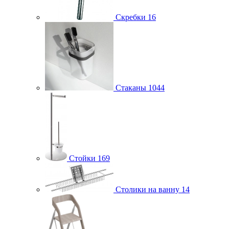
Скребки
16
Стаканы
1044
Стойки
169
Столики на ванну
14