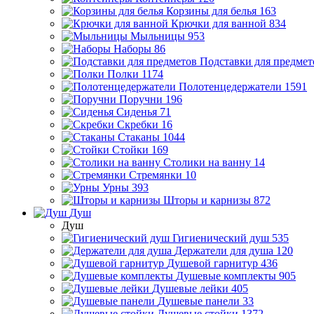
Корзины для белья
163
Крючки для ванной
834
Мыльницы
953
Наборы
86
Подставки для предмет
Полки
1174
Полотенцедержатели
1591
Поручни
196
Сиденья
71
Скребки
16
Стаканы
1044
Стойки
169
Столики на ванну
14
Стремянки
10
Урны
393
Шторы и карнизы
872
Душ
Душ
Гигиенический душ
535
Держатели для душа
120
Душевой гарнитур
436
Душевые комплекты
905
Душевые лейки
405
Душевые панели
33
Душевые стойки
1372