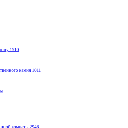
анну
1510
твенного камня
1011
ты
анной комнаты
2946