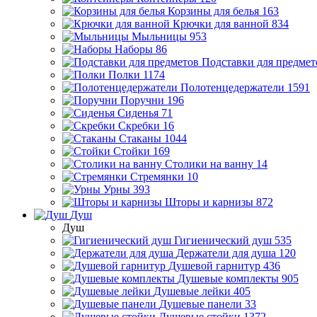
Корзины для белья
163
Крючки для ванной
834
Мыльницы
953
Наборы
86
Подставки для предмет
Полки
1174
Полотенцедержатели
1591
Поручни
196
Сиденья
71
Скребки
16
Стаканы
1044
Стойки
169
Столики на ванну
14
Стремянки
10
Урны
393
Шторы и карнизы
872
Душ
Душ
Гигиенический душ
535
Держатели для душа
120
Душевой гарнитур
436
Душевые комплекты
905
Душевые лейки
405
Душевые панели
33
Душевые стойки
1372