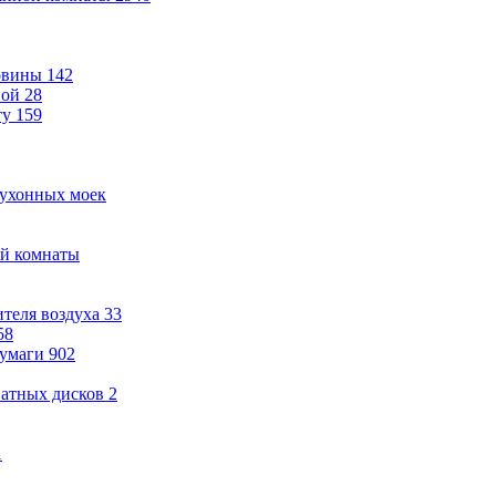
овины
142
ной
28
ту
159
кухонных моек
ой комнаты
теля воздуха
33
58
бумаги
902
ватных дисков
2
1