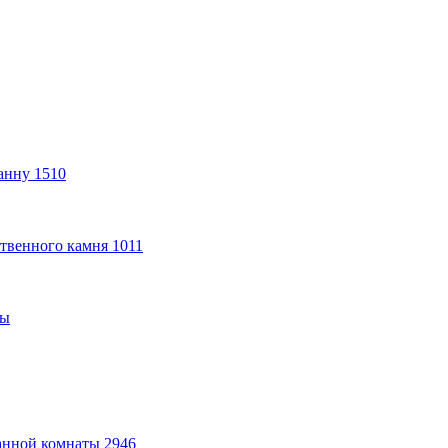
анну
1510
твенного камня
1011
ты
анной комнаты
2946