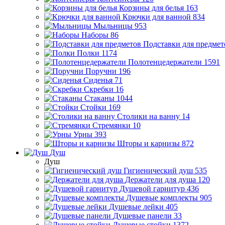
Корзины для белья
163
Крючки для ванной
834
Мыльницы
953
Наборы
86
Подставки для предмет
Полки
1174
Полотенцедержатели
1591
Поручни
196
Сиденья
71
Скребки
16
Стаканы
1044
Стойки
169
Столики на ванну
14
Стремянки
10
Урны
393
Шторы и карнизы
872
Душ
Душ
Гигиенический душ
535
Держатели для душа
120
Душевой гарнитур
436
Душевые комплекты
905
Душевые лейки
405
Душевые панели
33
Душевые стойки
1372