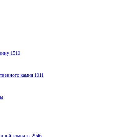
анну
1510
твенного камня
1011
ты
анной комнаты
2946