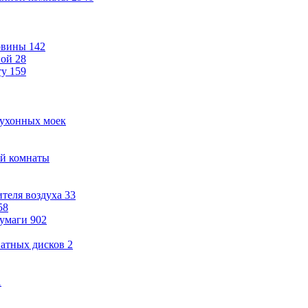
овины
142
ной
28
ту
159
кухонных моек
ой комнаты
теля воздуха
33
58
бумаги
902
ватных дисков
2
1