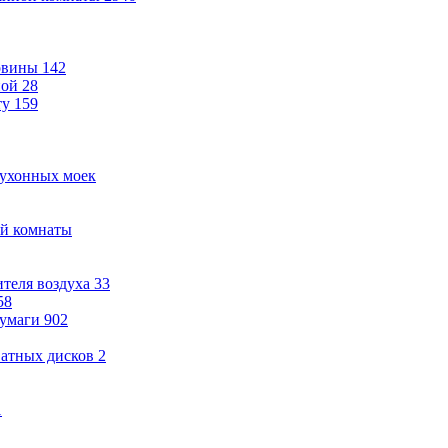
овины
142
ной
28
ту
159
кухонных моек
ой комнаты
теля воздуха
33
58
бумаги
902
ватных дисков
2
1