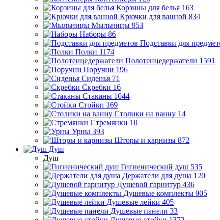
Корзины для белья
163
Крючки для ванной
834
Мыльницы
953
Наборы
86
Подставки для предмет
Полки
1174
Полотенцедержатели
1591
Поручни
196
Сиденья
71
Скребки
16
Стаканы
1044
Стойки
169
Столики на ванну
14
Стремянки
10
Урны
393
Шторы и карнизы
872
Душ
Душ
Гигиенический душ
535
Держатели для душа
120
Душевой гарнитур
436
Душевые комплекты
905
Душевые лейки
405
Душевые панели
33
Душевые стойки
1372