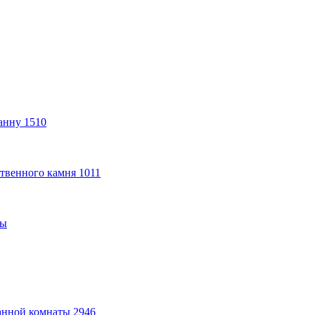
анну
1510
твенного камня
1011
ты
анной комнаты
2946