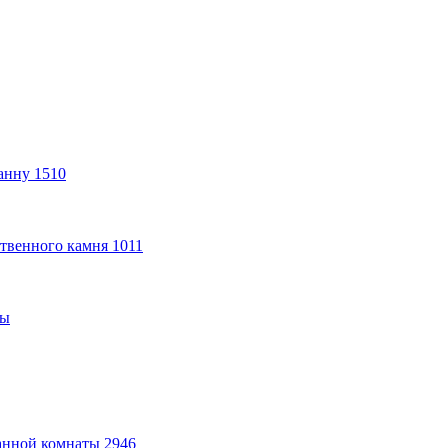
анну
1510
твенного камня
1011
ты
анной комнаты
2946