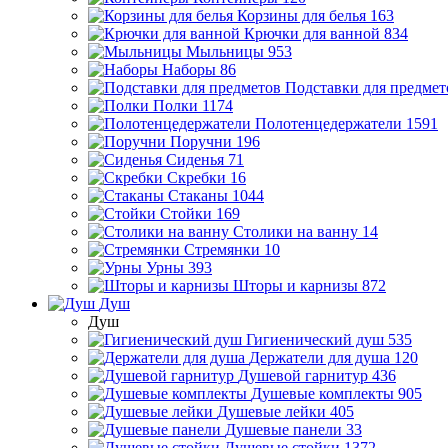
Корзины для белья
163
Крючки для ванной
834
Мыльницы
953
Наборы
86
Подставки для предмет
Полки
1174
Полотенцедержатели
1591
Поручни
196
Сиденья
71
Скребки
16
Стаканы
1044
Стойки
169
Столики на ванну
14
Стремянки
10
Урны
393
Шторы и карнизы
872
Душ
Душ
Гигиенический душ
535
Держатели для душа
120
Душевой гарнитур
436
Душевые комплекты
905
Душевые лейки
405
Душевые панели
33
Душевые стойки
1372