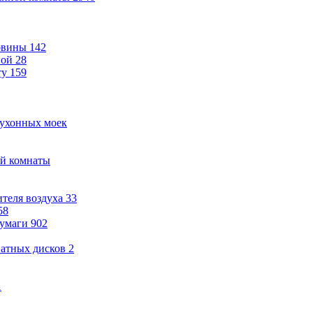
овины
142
ной
28
ту
159
кухонных моек
ой комнаты
теля воздуха
33
58
бумаги
902
ватных дисков
2
1