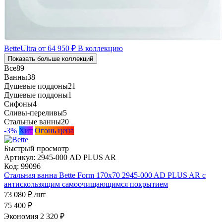
BetteUltra
от 64 950 ₽
В коллекцию
Показать больше коллекций
Все
89
Ванны
38
Душевые поддоны
21
Душевые поддоны
1
Сифоны
4
Сливы-переливы
5
Стальные ванны
20
-3%
Хит
Огонь цена
Быстрый просмотр
Артикул:
2945-000 AD PLUS AR
Код:
99096
Стальная ванна Bette Form 170x70 2945-000 AD PLUS AR с
антискользящим самоочищающимся покрытием
73 080 ₽
/шт
75 400 ₽
Экономия 2 320 ₽