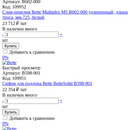
Артикул:
B602-000
Код:
109952
Слив-перелив Bette Multiplex M5 B602-000 удлиненный, длина
троса, мм-725, белый
23 712 ₽
/шт
В наличии много
-
+
шт
Купить
Добавить к сравнению
0%
Быстрый просмотр
Артикул:
B598-901
Код:
109951
Сифон для поддона Bette BetteSolid B598-901
22 354 ₽
/шт
В наличии много
-
+
шт
Купить
Добавить к сравнению
0%