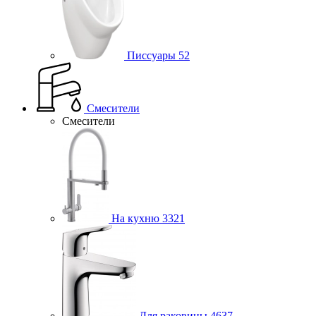
Писсуары
52
Смесители
Смесители
На кухню
3321
Для раковины
4637