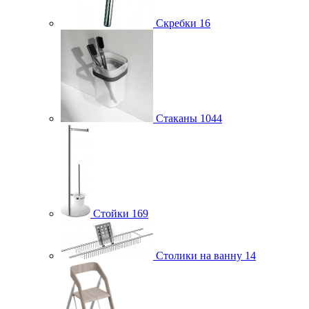
Скребки
16
Стаканы
1044
Стойки
169
Столики на ванну
14