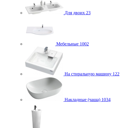
Для двоих
23
Мебельные
1002
На стиральную машину
122
Накладные (чаша)
1034