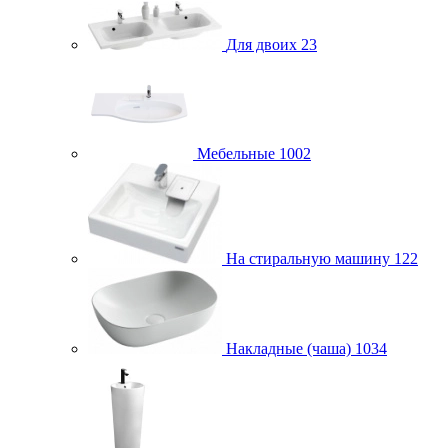
Для двоих
23
Мебельные
1002
На стиральную машину
122
Накладные (чаша)
1034