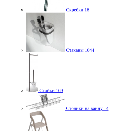
Скребки
16
Стаканы
1044
Стойки
169
Столики на ванну
14