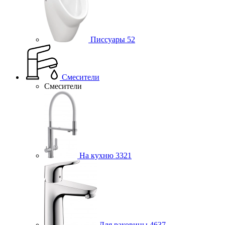
Писсуары
52
Смесители
Смесители
На кухню
3321
Для раковины
4637