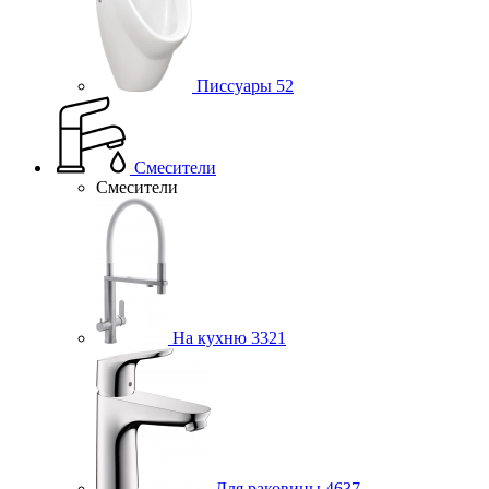
Писсуары
52
Смесители
Смесители
На кухню
3321
Для раковины
4637