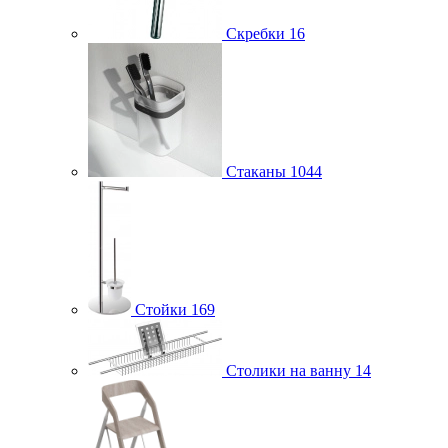
Скребки
16
Стаканы
1044
Стойки
169
Столики на ванну
14