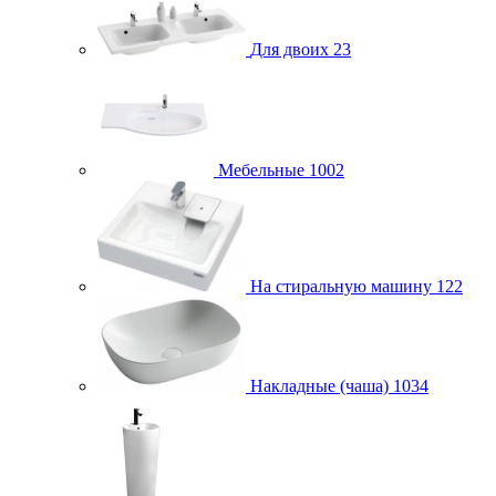
Для двоих
23
Мебельные
1002
На стиральную машину
122
Накладные (чаша)
1034