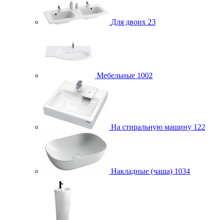
Для двоих
23
Мебельные
1002
На стиральную машину
122
Накладные (чаша)
1034