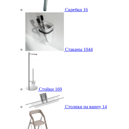
Скребки
16
Стаканы
1044
Стойки
169
Столики на ванну
14