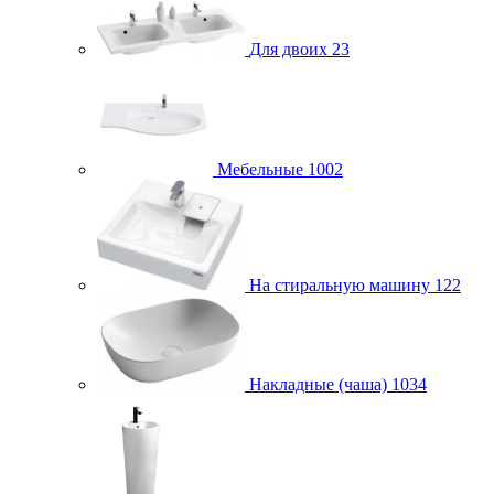
Для двоих
23
Мебельные
1002
На стиральную машину
122
Накладные (чаша)
1034