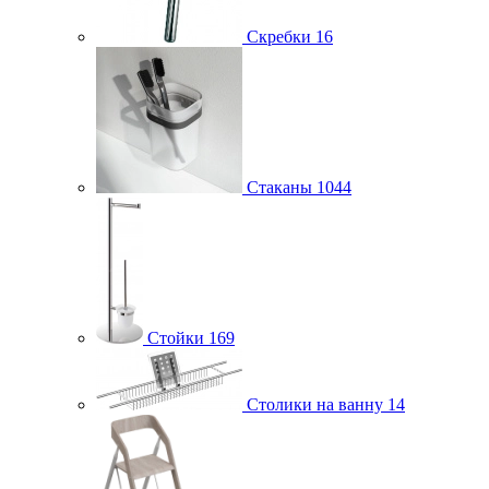
Скребки
16
Стаканы
1044
Стойки
169
Столики на ванну
14