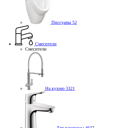
Писсуары
52
Смесители
Смесители
На кухню
3321
Для раковины
4637