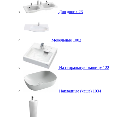
Для двоих
23
Мебельные
1002
На стиральную машину
122
Накладные (чаша)
1034