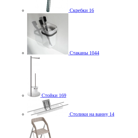
Скребки
16
Стаканы
1044
Стойки
169
Столики на ванну
14