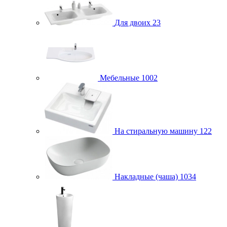
Для двоих
23
Мебельные
1002
На стиральную машину
122
Накладные (чаша)
1034