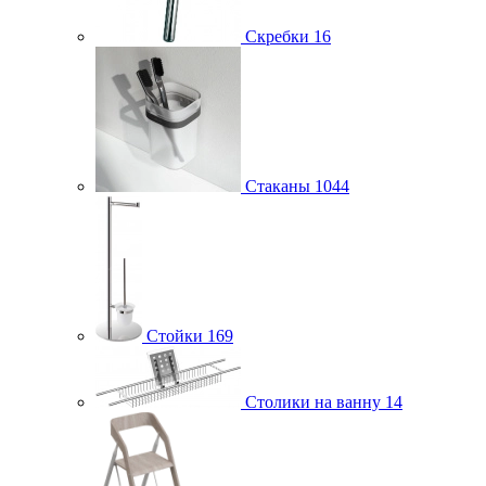
Скребки
16
Стаканы
1044
Стойки
169
Столики на ванну
14