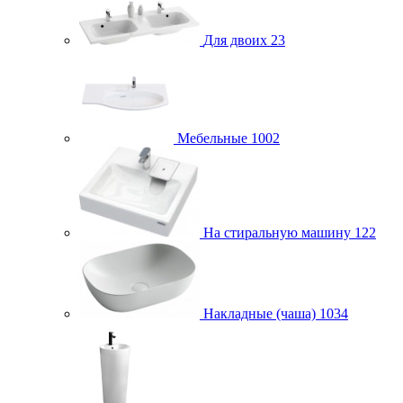
Для двоих
23
Мебельные
1002
На стиральную машину
122
Накладные (чаша)
1034