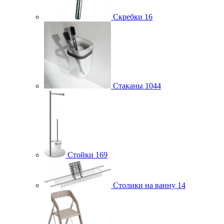
Скребки
16
Стаканы
1044
Стойки
169
Столики на ванну
14