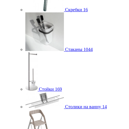
Скребки
16
Стаканы
1044
Стойки
169
Столики на ванну
14