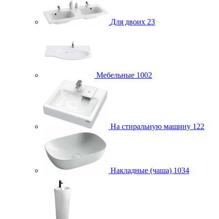
Для двоих
23
Мебельные
1002
На стиральную машину
122
Накладные (чаша)
1034