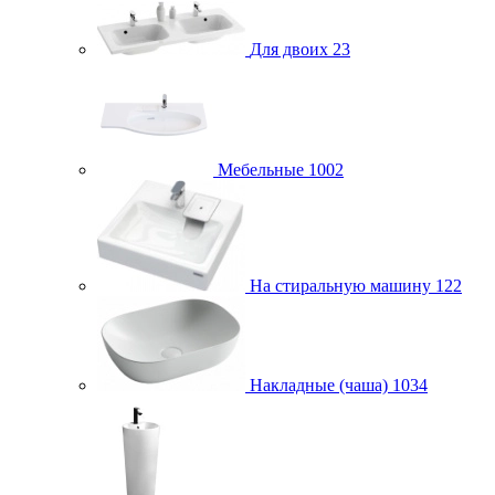
Для двоих
23
Мебельные
1002
На стиральную машину
122
Накладные (чаша)
1034