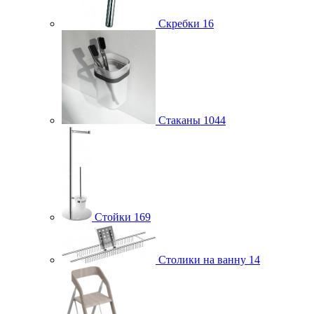
Скребки
16
Стаканы
1044
Стойки
169
Столики на ванну
14