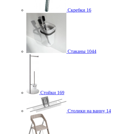
Скребки
16
Стаканы
1044
Стойки
169
Столики на ванну
14