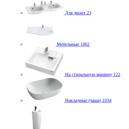
Для двоих
23
Мебельные
1002
На стиральную машину
122
Накладные (чаша)
1034