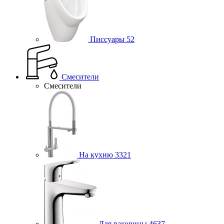
Писсуары
52
Смесители
Смесители
На кухню
3321
Для раковины
4637