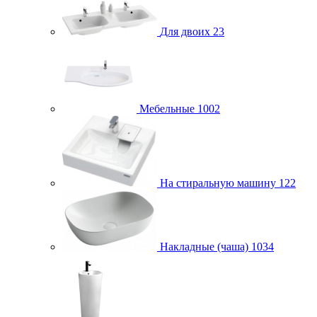
Для двоих
23
Мебельные
1002
На стиральную машину
122
Накладные (чаша)
1034