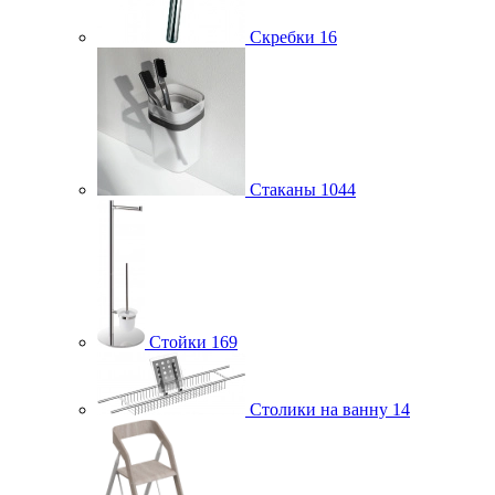
Скребки
16
Стаканы
1044
Стойки
169
Столики на ванну
14