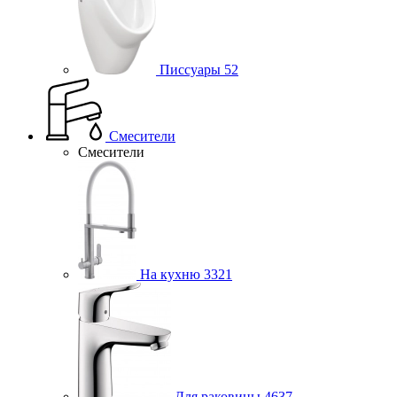
Писсуары
52
Смесители
Смесители
На кухню
3321
Для раковины
4637