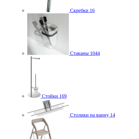
Скребки
16
Стаканы
1044
Стойки
169
Столики на ванну
14