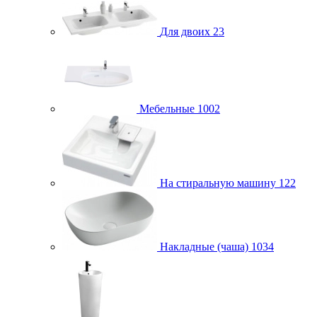
Для двоих
23
Мебельные
1002
На стиральную машину
122
Накладные (чаша)
1034