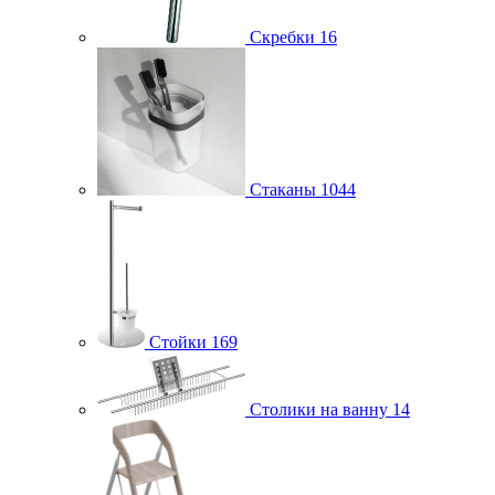
Скребки
16
Стаканы
1044
Стойки
169
Столики на ванну
14