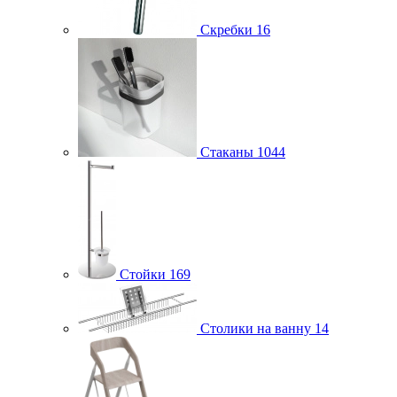
Скребки
16
Стаканы
1044
Стойки
169
Столики на ванну
14