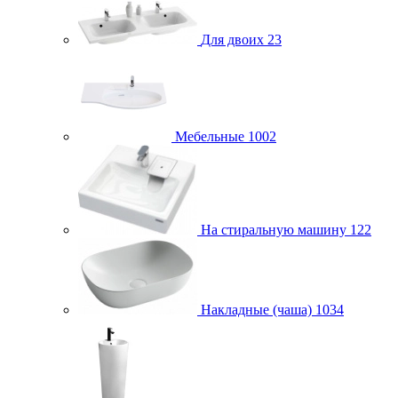
Для двоих
23
Мебельные
1002
На стиральную машину
122
Накладные (чаша)
1034