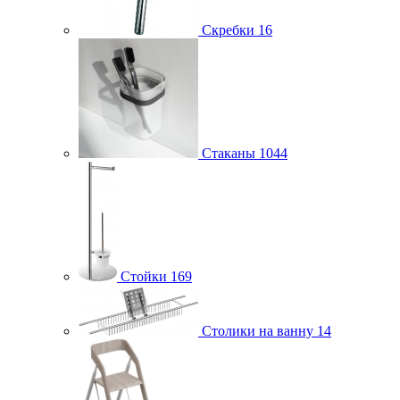
Скребки
16
Стаканы
1044
Стойки
169
Столики на ванну
14