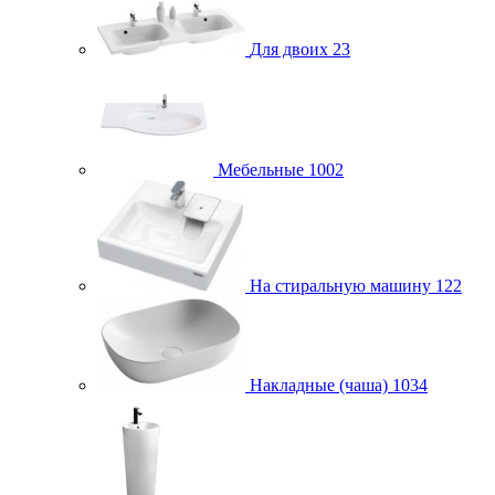
Для двоих
23
Мебельные
1002
На стиральную машину
122
Накладные (чаша)
1034