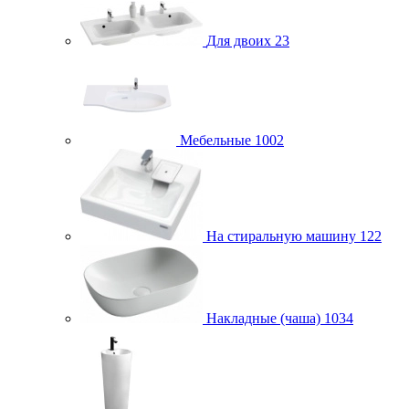
Для двоих
23
Мебельные
1002
На стиральную машину
122
Накладные (чаша)
1034