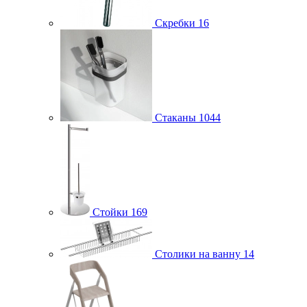
Скребки
16
Стаканы
1044
Стойки
169
Столики на ванну
14