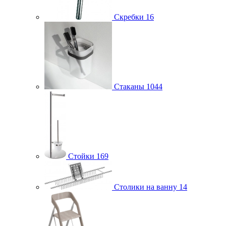
Скребки
16
Стаканы
1044
Стойки
169
Столики на ванну
14