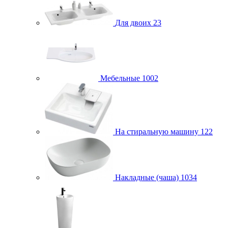
Для двоих
23
Мебельные
1002
На стиральную машину
122
Накладные (чаша)
1034