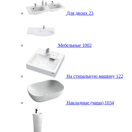
Для двоих
23
Мебельные
1002
На стиральную машину
122
Накладные (чаша)
1034