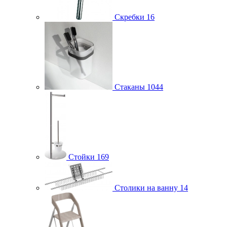
Скребки
16
Стаканы
1044
Стойки
169
Столики на ванну
14